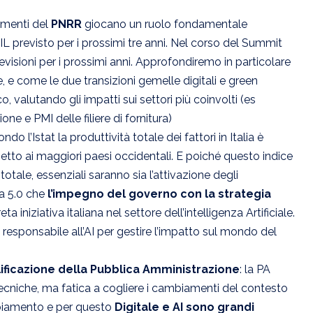
timenti del
PNRR
giocano un ruolo fondamentale
IL previsto per i prossimi tre anni. Nel corso del Summit
visioni per i prossimi anni. Approfondiremo in particolare
e, e come le due transizioni gemelle digitali e green
valutando gli impatti sui settori più coinvolti (es
 e PMI delle filiere di fornitura)
do l’Istat la produttività totale dei fattori in Italia è
petto ai maggiori paesi occidentali. E poiché questo indice
totale, essenziali saranno sia l’attivazione degli
ia 5.0 che
l’impegno del governo con la strategia
 iniziativa italiana nel settore dell’intelligenza Artificiale.
responsabile all’AI per gestire l’impatto sul mondo del
ificazione della Pubblica Amministrazione
: la PA
niche, ma fatica a cogliere i cambiamenti del contesto
ambiamento e per questo
Digitale e AI sono grandi