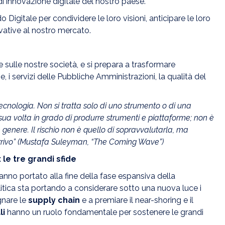
di innovazione digitale del nostro paese.
Digitale per condividere le loro visioni, anticipare le loro
ovative al nostro mercato.
 sulle nostre società, e si prepara a trasformare
 i servizi delle Pubbliche Amministrazioni, la qualità del
ecnologia. Non si tratta solo di uno strumento o di una
ua volta in grado di produrre strumenti e piattaforme; non è
genere. Il rischio non è quello di sopravvalutarla, ma
 arrivo” (Mustafa Suleyman, “The Coming Wave”)
 le tre grandi sfide
hanno portato alla fine della fase espansiva della
olitica sta portando a considerare sotto una nuova luce i
gnare le
supply chain
e a premiare il near-shoring e il
li
hanno un ruolo fondamentale per sostenere le grandi