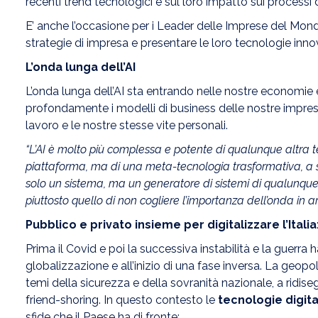
recenti trend tecnologici e sul loro impatto sui processi 
E’ anche l’occasione per i Leader delle Imprese del Mondo 
strategie di impresa e presentare le loro tecnologie inn
L’onda lunga dell’AI
L’onda lunga dell’AI sta entrando nelle nostre economie e
profondamente i modelli di business delle nostre imprese,
lavoro e le nostre stesse vite personali.
“L’AI è molto più complessa e potente di qualunque altra t
piattaforma, ma di una meta-tecnologia trasformativa, a s
solo un sistema, ma un generatore di sistemi di qualunque 
piuttosto quello di non cogliere l’importanza dell’onda in
Pubblico e privato insieme per digitalizzare l’Italia:
Prima il Covid e poi la successiva instabilità e la guerra 
globalizzazione e all’inizio di una fase inversa. La geop
temi della sicurezza e della sovranità nazionale, a ridise
friend-shoring. In questo contesto le
tecnologie digita
sfide che il Paese ha di fronte: