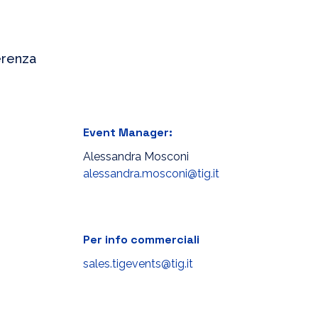
erenza
Event Manager:
Alessandra Mosconi
alessandra.mosconi@tig.it
Per info commerciali
sales.tigevents@tig.it