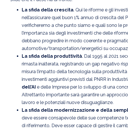
La sfida della crescita
. Qui le riforme e gli inves
nell’assicurare quel buon 1% annuo di crescita del P
verificheremo a che punto siamo e quali sono le pre
l’importanza sia degli investimenti che delle riform
debbano progredire in modo coerente e pragmatico, 
automotive/transportation/energetici su occupazione
La sfida della produttività
. Dal 1995 al 2021 secon
rimasta inalterata, registrando un gap negativo ris
misura l’impatto della tecnologia sulla produttività 
investimenti aggiuntivi previsti dal PNRR in Industr
dell’AI
e delle Imprese per lo sviluppo di una concreta
Altrettanto importante sarà garantire un approccio 
lavoro e le potenziali nuove disuguaglianze.
La sfida della modernizzazione e della sempl
deve essere consapevole delle sue competenze tec
di riferimento. Deve esser capace di gestire il c