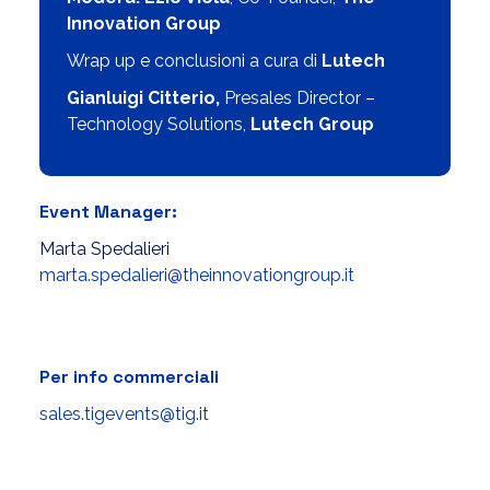
Innovation Group
Wrap up e conclusioni a cura
di
L
utech
Gianluigi Citterio,
Presales Director –
Technology Solutions,
Lutech Group
Event Manager:
Marta Spedalieri
marta.spedalieri@theinnovationgroup.it
Per info commerciali
sales.tigevents@tig.it