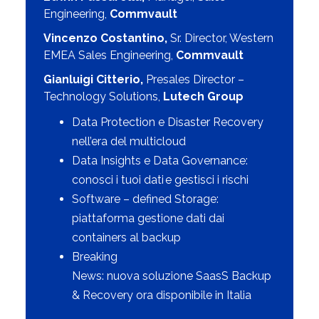
Engineering,
Commvault
Vincenzo Costantino,
Sr. Director, Western
EMEA Sales Engineering,
Commvault
Gianluigi Citterio,
Presales Director –
Technology Solutions,
Lutech Group
Data
Protection
e
Disaster
Recovery
nell’era del
multicloud
Data Insights e Data Governance:
conosci i tuoi dati e gestisci i rischi
Software –
defined
Storage:
piattaforma gestione dati dai
containers al backup
Breaking
News:
nuova
soluzione
SaasS
Backup
& Recovery
ora
disponibile
in Italia