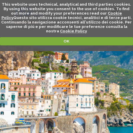
This website uses technical, analytical and third parties cookies.
By using this website you consent to the use of cookies. To find
out more and modify your preferences read our
Cookie
Policy
Questo sito utilizza cookie tecnici, analitici e di terze parti.
Continuando la navigazione acconsenti all'utilizzo dei cookie. Per
saperne di piú e per modificare le tue preferenze consulta la
EVENTS
nostra
Cookie Policy
OK