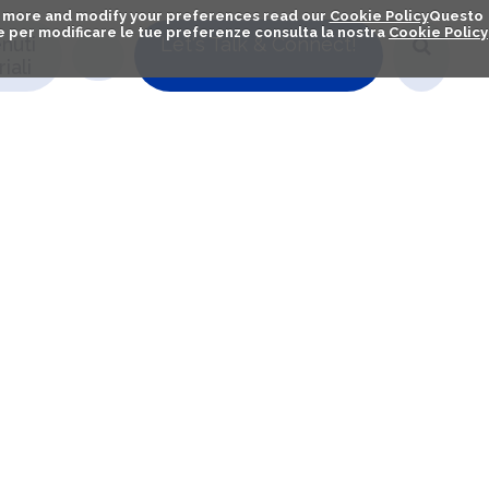
out more and modify your preferences read our
Cookie Policy
Questo
ú e per modificare le tue preferenze consulta la nostra
Cookie Policy
nuti
Let's Talk & Connect!
iali