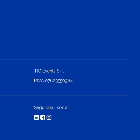
TIG Events S.r.l
P.IVA 07623550964
Seguici sui social