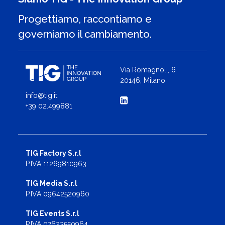
Progettiamo, raccontiamo e
governiamo il cambiamento.
Via Romagnoli, 6
20146, Milano
info@tig.it
+39 02.499881
TIG Factory S.r.l
P.IVA 11269810963
TIG Media S.r.l
P.IVA 09642520960
TIG Events S.r.l
P.IVA 07623550964