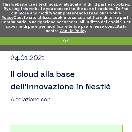
This website uses technical, analytical and third parties cookies.
By using this website you consent to the use of cookies. To find
out more and modify your preferences read our
Cookie
Policy
Questo sito utilizza cookie tecnici, analitici e di terze parti.
Continuando la navigazione acconsenti all'utilizzo dei cookie. Per
saperne di piú e per modificare le tue preferenze consulta la
nostra
Cookie Policy
OK
24.01.2021
Il cloud alla base
dell’innovazione in Nestlé
A colazione con