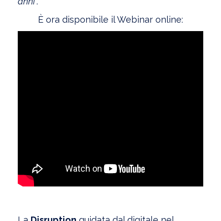
anni
”.
È ora disponibile il Webinar online:
La
Disruption
guidata dal digitale nel