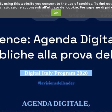
. By using this website you consent to the use of cookies. To find 
o la navigazione acconsenti all'utilizzo dei cookie. Per saperne di pi
Business
Il
Conte
OK
Area
Gruppo
editor
nce: Agenda Digital
bliche alla prova d
Digital Italy Program 2020
#lavisionedeileader
AGENDA DIGITALE,