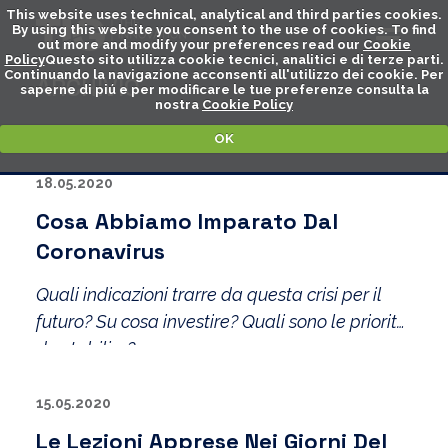
This website uses technical, analytical and third parties cookies.
By using this website you consent to the use of cookies. To find
out more and modify your preferences read our
Cookie
Policy
Questo sito utilizza cookie tecnici, analitici e di terze parti.
Continuando la navigazione acconsenti all'utilizzo dei cookie. Per
ARCHIVIO
saperne di piú e per modificare le tue preferenze consulta la
nostra
Cookie Policy
OK
18.05.2020
Cosa Abbiamo Imparato Dal
Coronavirus
Quali indicazioni trarre da questa crisi per il
futuro? Su cosa investire? Quali sono le priorità
da stabilire?
Affrontare una crisi richiede una lunga
preparazione che si acquisisce con anni di
15.05.2020
politiche e investimenti adeguati.
Le Lezioni Apprese Nei Giorni Del