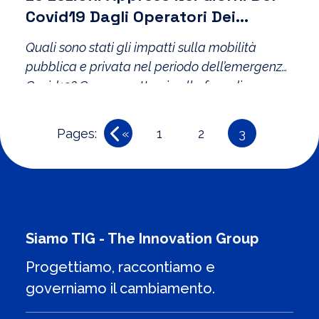
Covid19 Dagli Operatori Dei
Trasporti
Quali sono stati gli impatti sulla mobilità
pubblica e privata nel periodo dell’emergenza
Covid19? Cosa aspettarsi nella fase di
ripartenza e quali lezioni abbiamo appreso da
questa situazione? Ne abbiamo parlato con
Pages:
«
1
2
3
Rossella Panero, Presidente TTS Italia,
Direttore 5T – Services and innovation for
mobility.
Siamo TIG - The Innovation Group
Progettiamo, raccontiamo e
governiamo il cambiamento.