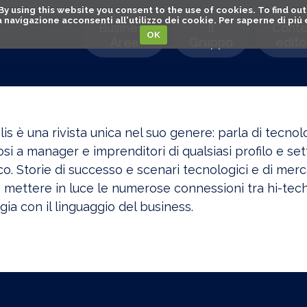
. By using this website you consent to the use of cookies. To find 
o la navigazione acconsenti all'utilizzo dei cookie. Per saperne di pi
Business
Il
Conte
OK
Area
Gruppo
editor
s è una rivista unica nel suo genere: parla di tecnolo
si a manager e imprenditori di qualsiasi profilo e se
o. Storie di successo e scenari tecnologici e di mercat
 mettere in luce le numerose connessioni tra hi-tech 
gia con il linguaggio del business.