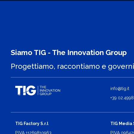
Siamo TIG - The Innovation Group
Progettiamo, raccontiamo e govern
info@tig.it
+39 02.4998
TIG Factory S.r.l
TIG Media S
P.IVA 11269810963
P.IVA 0964