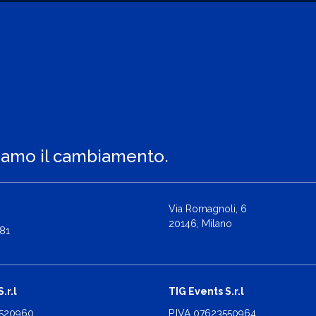
iamo il cambiamento.
Via Romagnoli, 6
20146, Milano
81
.r.l
TIG Events S.r.l
2520960
P.IVA 07623550964