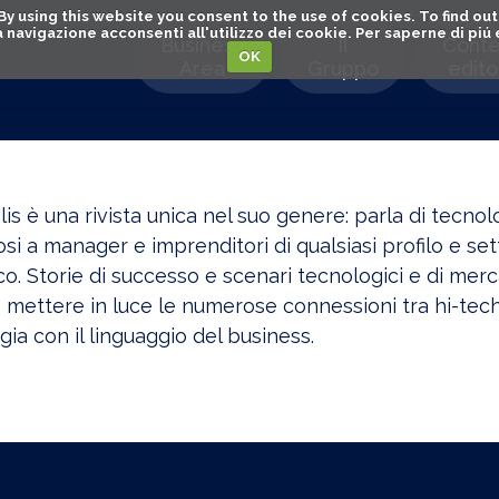
. By using this website you consent to the use of cookies. To find 
o la navigazione acconsenti all'utilizzo dei cookie. Per saperne di pi
Business
Il
Conte
OK
Area
Gruppo
editor
s è una rivista unica nel suo genere: parla di tecnolo
si a manager e imprenditori di qualsiasi profilo e se
o. Storie di successo e scenari tecnologici e di mercat
 mettere in luce le numerose connessioni tra hi-tech 
gia con il linguaggio del business.