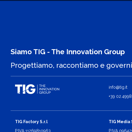
Siamo TIG - The Innovation Group
Progettiamo, raccontiamo e govern
info@tig.it
+39 02.4998
TIG Factory S.r.l
TIG Media S
P.IVA 11269810963
P.IVA 0964