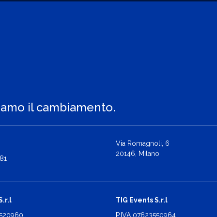
iamo il cambiamento.
Via Romagnoli, 6
20146, Milano
81
.r.l
TIG Events S.r.l
2520960
P.IVA 07623550964