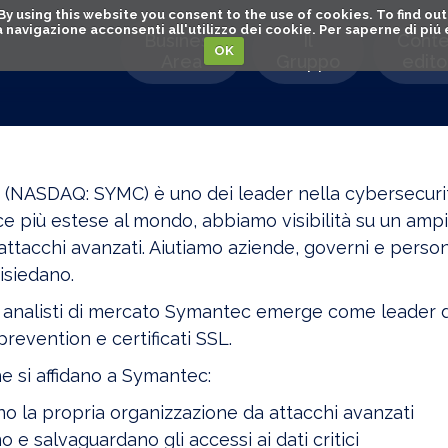
. By using this website you consent to the use of cookies. To find 
o la navigazione acconsenti all'utilizzo dei cookie. Per saperne di pi
Business
Il
Conte
OK
Area
Gruppo
editor
(NASDAQ: SYMC) è uno dei leader nella cybersecurity
nce più estese al mondo, abbiamo visibilità su un am
 attacchi avanzati. Aiutiamo aziende, governi e person
isiedano.
i analisti di mercato Symantec emerge come leader di
prevention e certificati SSL.
che si affidano a Symantec:
o la propria organizzazione da attacchi avanzati
o e salvaguardano gli accessi ai dati critici