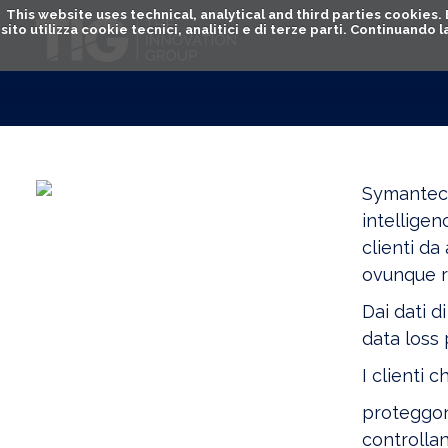
This website uses technical, analytical and third parties cookies
sito utilizza cookie tecnici, analitici e di terze parti. Continuand
Symantec 
intellige
clienti da
ovunque r
Dai dati d
data loss 
I clienti 
proteggon
controllan