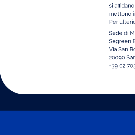
si affidan
mettono in
Per ulteri
Sede di M
Segreen Bu
Via San B
20090 San 
+39 02 70