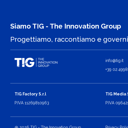
Siamo TIG - The Innovation Group
Progettiamo, raccontiamo e govern
info@tig.it
+39 02.4998
TIG Factory S.r.l
TIG Media S
P.IVA 11269810963
P.IVA 0964
@ 2026 TIG - The Innovation Group
Privacy Poli