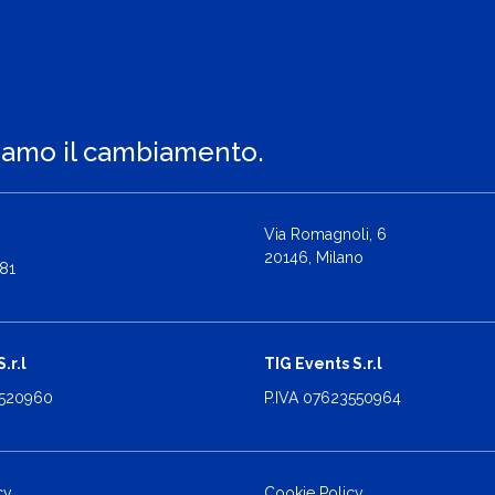
iamo il cambiamento.
Via Romagnoli, 6
20146, Milano
81
.r.l
TIG Events S.r.l
2520960
P.IVA 07623550964
cy
Cookie Policy