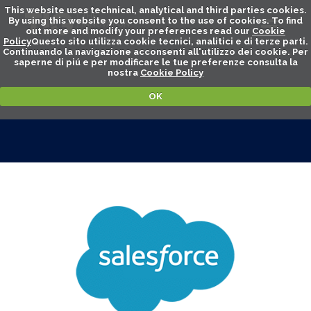
This website uses technical, analytical and third parties cookies.
By using this website you consent to the use of cookies. To find
out more and modify your preferences read our
Cookie
Policy
Questo sito utilizza cookie tecnici, analitici e di terze parti.
Continuando la navigazione acconsenti all'utilizzo dei cookie. Per
saperne di piú e per modificare le tue preferenze consulta la
nostra
Cookie Policy
OK