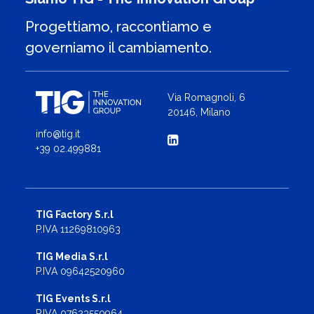
Progettiamo, raccontiamo e
governiamo il cambiamento.
Via Romagnoli, 6
20146, Milano
info@tig.it
+39 02.499881
TIG Factory S.r.l
P.IVA 11269810963
TIG Media S.r.l
P.IVA 09642520960
TIG Events S.r.l
P.IVA 07623550964