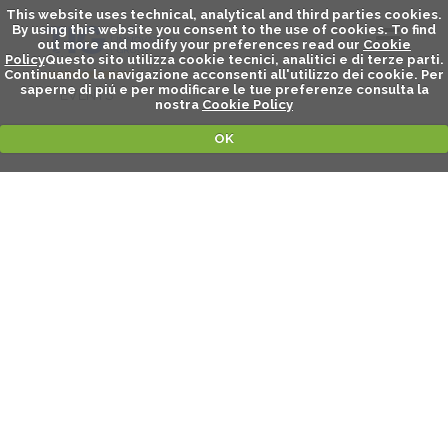
This website uses technical, analytical and third parties cookies.
By using this website you consent to the use of cookies. To find
out more and modify your preferences read our
Cookie
Policy
Questo sito utilizza cookie tecnici, analitici e di terze parti.
Continuando la navigazione acconsenti all'utilizzo dei cookie. Per
saperne di piú e per modificare le tue preferenze consulta la
EVENTS
nostra
Cookie Policy
OK