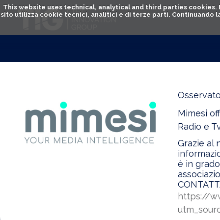
This website uses technical, analytical and third parties cookies
sito utilizza cookie tecnici, analitici e di terze parti. Continuand
Osservator
Mimesi off
Radio e Tv
Grazie al 
informazio
è in grado
associazio
CONTATTA
https://w
utm_sour