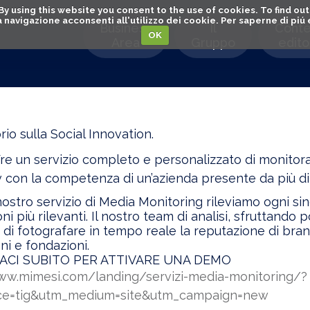
. By using this website you consent to the use of cookies. To find 
o la navigazione acconsenti all'utilizzo dei cookie. Per saperne di pi
Business
Il
Conte
OK
Area
Gruppo
editor
io sulla Social Innovation.
re un servizio completo e personalizzato di monitor
 con la competenza di un’azienda presente da più di 2
nostro servizio di Media Monitoring rileviamo ogni s
ni più rilevanti. Il nostro team di analisi, sfruttando
 di fotografare in tempo reale la reputazione di bra
ni e fondazioni.
CI SUBITO PER ATTIVARE UNA DEMO
ww.mimesi.com/landing/servizi-media-monitoring/?
ce=tig&utm_medium=site&utm_campaign=new