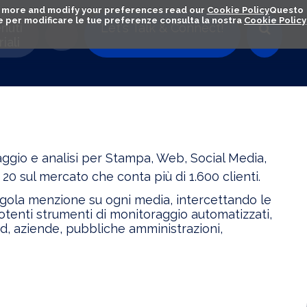
out more and modify your preferences read our
Cookie Policy
Questo
ú e per modificare le tue preferenze consulta la nostra
Cookie Policy
nuti
Let's Talk & Connect!
iali
aggio e analisi per Stampa, Web, Social Media,
0 sul mercato che conta più di 1.600 clienti.
ingola menzione su ogni media, intercettando le
 potenti strumenti di monitoraggio automatizzati,
nd, aziende, pubbliche amministrazioni,