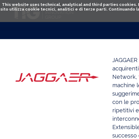
This website uses technical, analytical and third parties cookies
sito utilizza cookie tecnici, analitici e di terze parti. Continuand
JAGGAER g
acquirenti
Network, tr
machine le
suggerime
con le pro
ripetitivi
interconn
Extensible
successo d