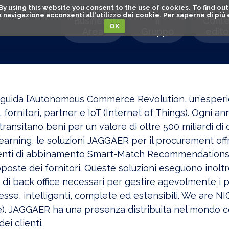
. By using this website you consent to the use of cookies. To find 
o la navigazione acconsenti all'utilizzo dei cookie. Per saperne di pi
Business
Il
Conte
OK
Area
Gruppo
editor
uida l’Autonomous Commerce Revolution, un’esperi
, fornitori, partner e IoT (Internet of Things). Ogni 
ansitano beni per un valore di oltre 500 miliardi di doll
arning, le soluzioni JAGGAER per il procurement offro
nti di abbinamento Smart-Match Recommendations pe
poste dei fornitori. Queste soluzioni eseguono inolt
 e di back office necessari per gestire agevolmente i
esse, intelligenti, complete ed estensibili. We are 
). JAGGAER ha una presenza distribuita nel mondo con 
ei clienti.