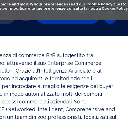
out more and modify your preferences read our
Cookie Policy
Questo
ú e per modificare le tue preferenze consulta la nostra
Cookie Policy
nuti
Let's Talk & Connect!
iali
enza di commerce B2B autogestito tra
anno, attraverso il suo Enterprise Commerce
ari. Grazie all’Intelligenza Artificiale e al
no ad acquirenti e fornitori aziendali
r incrociare al meglio le esigenze dei buyer
re in modo automatizzato molti dei compiti
 processi commerciali aziendali. Sono
NICE (Networked, Intelligent, Comprehensive and
un team di 1.200 professionisti, focalizzati sul