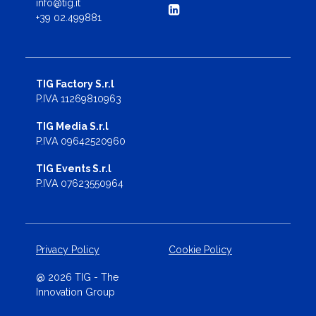
info@tig.it
+39 02.499881
TIG Factory S.r.l
P.IVA 11269810963
TIG Media S.r.l
P.IVA 09642520960
TIG Events S.r.l
P.IVA 07623550964
Privacy Policy
Cookie Policy
@ 2026 TIG - The
Innovation Group