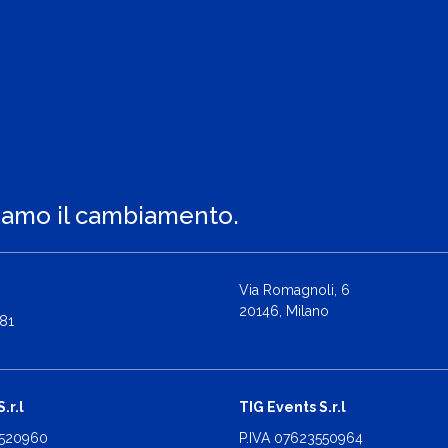
iamo il cambiamento.
Via Romagnoli, 6
20146, Milano
81
.r.l
TIG Events S.r.l
2520960
P.IVA 07623550964