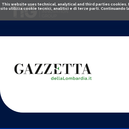
This website uses technical, analytical and third parties cookies
sito utilizza cookie tecnici, analitici e di terze parti. Continuand