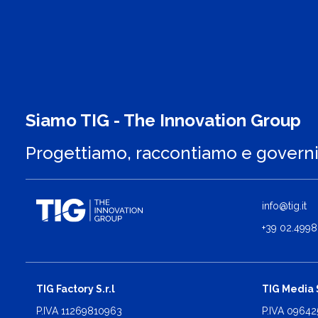
Siamo TIG - The Innovation Group
Progettiamo, raccontiamo e govern
info@tig.it
+39 02.4998
TIG Factory S.r.l
TIG Media S
P.IVA 11269810963
P.IVA 0964