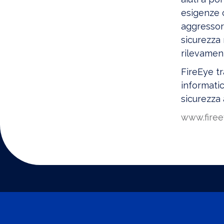
esigenze c
aggressori
sicurezza 
rilevament
FireEye tr
informatic
sicurezza 
www.fire