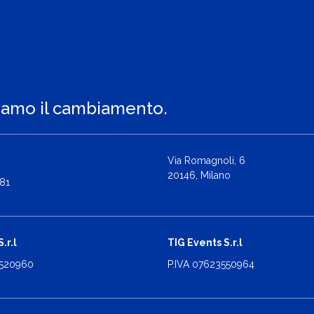
iamo il cambiamento.
Via Romagnoli, 6
20146, Milano
81
.r.l
TIG Events S.r.l
2520960
P.IVA 07623550964