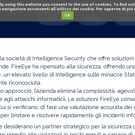
. By using this website you consent to the use of cookies. To find 
o la navigazione acconsenti all'utilizzo dei cookie. Per saperne di pi
Business
Il
Conte
OK
Area
Gruppo
editor
la società di Intelligence Security che offre soluzioni
nde. FireEye ha ripensato alla sicurezza, offrendo u
, un elevato livello di intelligence sulle minacce S
te riconosciuta.
 approccio, l’azienda elimina la complessità, agevol
 agli attacchi informaticii. Le soluzioni FireEye con
cui si verificano, di fare una valutazione accurata dei 
per limitare e risolvere rapidamente gli incidenti info
 desiderano un partner strategico per la sicurezza 
rre rimedio alle violazioni in pochi minuti e capace di