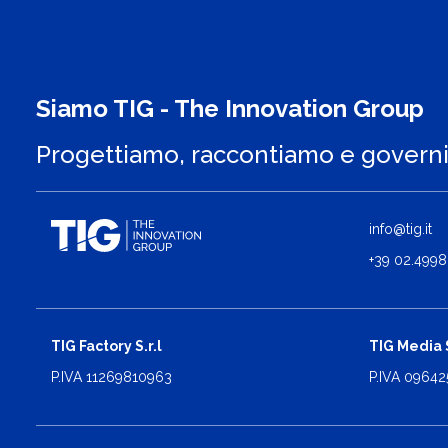
Siamo TIG - The Innovation Group
Progettiamo, raccontiamo e govern
info@tig.it
+39 02.4998
TIG Factory S.r.l
TIG Media S
P.IVA 11269810963
P.IVA 0964