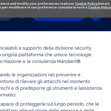
out more and modify your preferences read our
Cookie Policy
Questo
ú e per modificare le tue preferenze consulta la nostra
Cookie Policy
nuti
Let's Talk & Connect!
iali
 scalabili a supporto della divisione security
na singola piattaforma che unisce tecnologie
tato-Nazione e la consulenza Mandiant®
ando le organizzazioni nel prevenire e
sentono di rilevare gli attacchi nel momento
rischi e di predisporre gli strumenti e l’assistenza
rmatici.
capace di proteggerle sul lungo periodo, che le
 adattarsi all’evoluzione delle minacce e delle