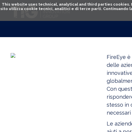
This website uses technical, analytical and third parties cookies
sito utilizza cookie tecnici, analitici e di terze parti. Continuand
FireEye è 
delle azie
innovative
globalmen
Con questo
rispondere
stesso in 
necessari 
Le aziende
aiuti a po