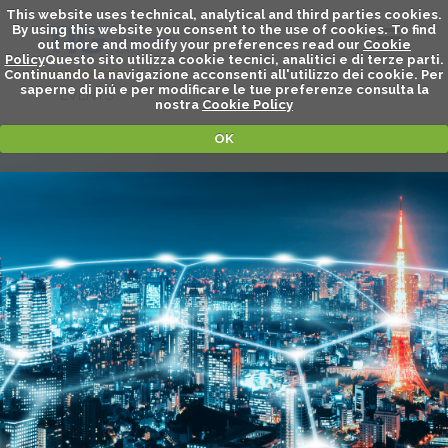
This website uses technical, analytical and third parties cookies.
By using this website you consent to the use of cookies. To find
out more and modify your preferences read our
Cookie
Policy
Questo sito utilizza cookie tecnici, analitici e di terze parti.
Continuando la navigazione acconsenti all'utilizzo dei cookie. Per
saperne di piú e per modificare le tue preferenze consulta la
EVENTS
nostra
Cookie Policy
OK