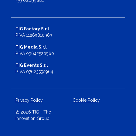
+39 02.499881
TIG Factory S.r.l
P.IVA 11269810963
TIG Media S.r.l
P.IVA 09642520960
TIG Events S.r.l
P.IVA 07623550964
Privacy Policy
Cookie Policy
@ 2026 TIG - The
Innovation Group