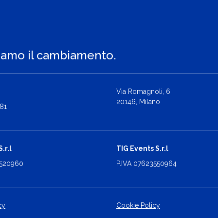
iamo il cambiamento.
Via Romagnoli, 6
20146, Milano
81
.r.l
TIG Events S.r.l
2520960
P.IVA 07623550964
cy
Cookie Policy