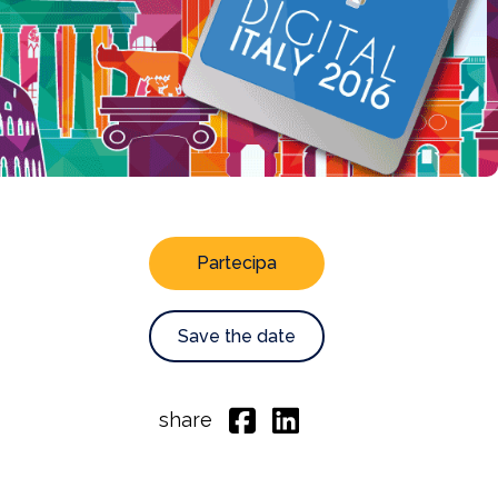
Partecipa
Save the date
share