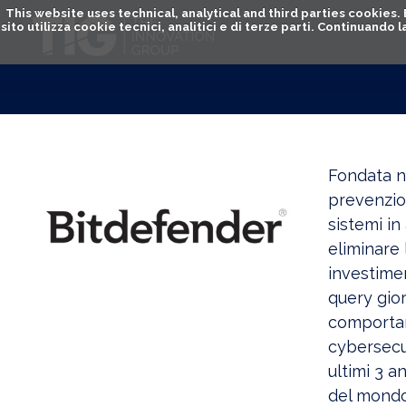
This website uses technical, analytical and third parties cookies
sito utilizza cookie tecnici, analitici e di terze parti. Continuand
Fondata ne
prevenzion
sistemi in
eliminare 
investimen
query gior
comportame
cybersecur
ultimi 3 a
del mondo