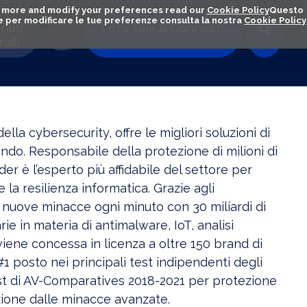
out more and modify your preferences read our
Cookie Policy
Questo
ú e per modificare le tue preferenze consulta la nostra
Cookie Policy
nuti
Let's Talk & Connect!
iali
la cybersecurity, offre le migliori soluzioni di
ndo. Responsabile della protezione di milioni di
er è l’esperto più affidabile del settore per
 la resilienza informatica. Grazie agli
0 nuove minacce ogni minuto con 30 miliardi di
rie in materia di antimalware, IoT, analisi
viene concessa in licenza a oltre 150 brand di
1 posto nei principali test indipendenti degli
i test di AV-Comparatives 2018-2021 per protezione
zione dalle minacce avanzate.