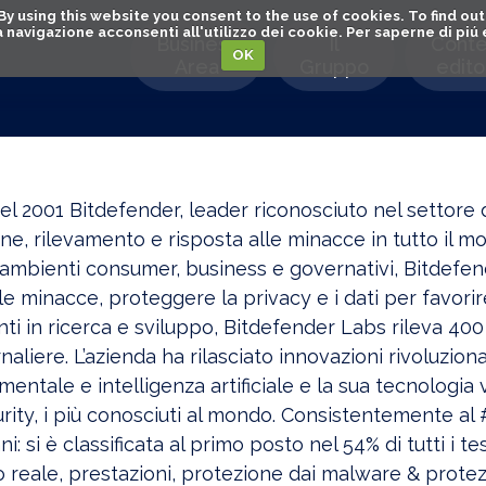
. By using this website you consent to the use of cookies. To find 
o la navigazione acconsenti all'utilizzo dei cookie. Per saperne di pi
Business
Il
Conte
OK
Area
Gruppo
editor
l 2001 Bitdefender, leader riconosciuto nel settore del
e, rilevamento e risposta alle minacce in tutto il mo
 ambienti consumer, business e governativi, Bitdefend
le minacce, proteggere la privacy e i dati per favorire
ti in ricerca e sviluppo, Bitdefender Labs rileva 40
naliere. L’azienda ha rilasciato innovazioni rivoluziona
ntale e intelligenza artificiale e la sua tecnologia 
ity, i più conosciuti al mondo. Consistentemente al #
nni: si è classificata al primo posto nel 54% di tutti 
 reale, prestazioni, protezione dai malware & prote