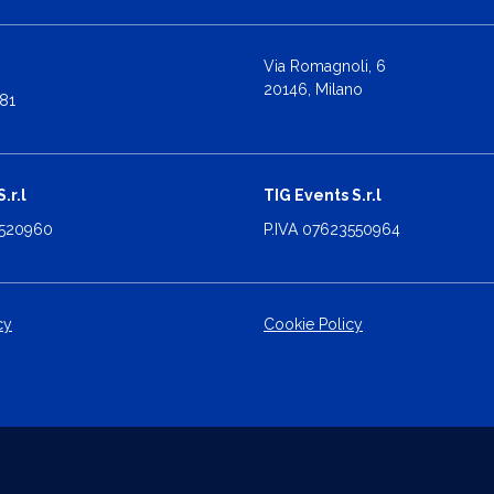
Via Romagnoli, 6
20146, Milano
81
.r.l
TIG Events S.r.l
2520960
P.IVA 07623550964
cy
Cookie Policy