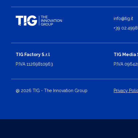
info@tig.it
+39 02.4998
TIG Factory S.r.l
TIG Media S
P.IVA 11269810963
P.IVA 0964
@ 2026 TIG - The Innovation Group
Privacy Poli