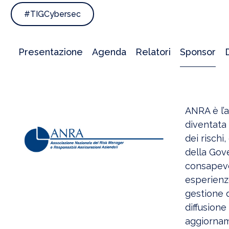
#TIGCybersec
Presentazione
Agenda
Relatori
Sponsor
ANRA è l’a
diventata 
dei rischi
della Gov
consapevol
esperienze
gestione d
diffusione
aggiorname