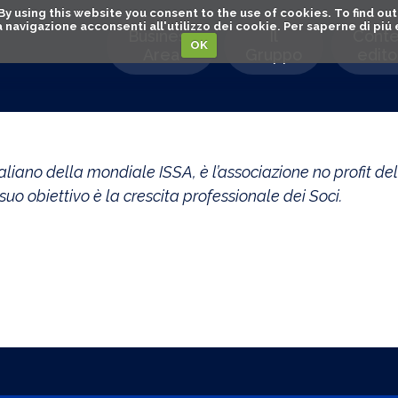
. By using this website you consent to the use of cookies. To find 
o la navigazione acconsenti all'utilizzo dei cookie. Per saperne di pi
Business
Il
Conte
OK
Area
Gruppo
editor
aliano della mondiale ISSA, è l’associazione no profit del
suo obiettivo è la crescita professionale dei Soci.