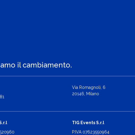
iamo il cambiamento.
Via Romagnoli, 6
20146, Milano
81
.r.l
TIG Events S.r.l
2520960
P.IVA 07623550964