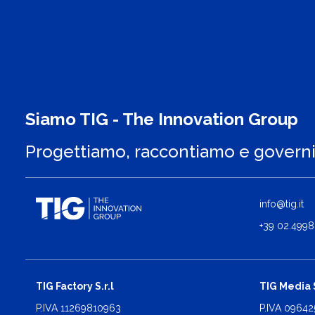
Siamo TIG - The Innovation Group
Progettiamo, raccontiamo e govern
info@tig.it
+39 02.4998
TIG Factory S.r.l
TIG Media S
P.IVA 11269810963
P.IVA 0964