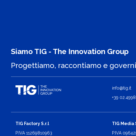
Siamo TIG - The Innovation Group
Progettiamo, raccontiamo e govern
info@tig.it
+39 02.4998
TIG Factory S.r.l
TIG Media S
P.IVA 11269810963
P.IVA 0964