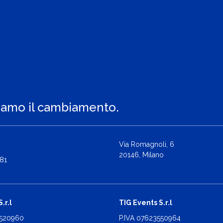
iamo il cambiamento.
Via Romagnoli, 6
20146, Milano
81
.r.l
TIG Events S.r.l
2520960
P.IVA 07623550964