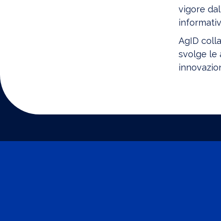
vigore dal
informativ
AgID coll
svolge le 
innovazion