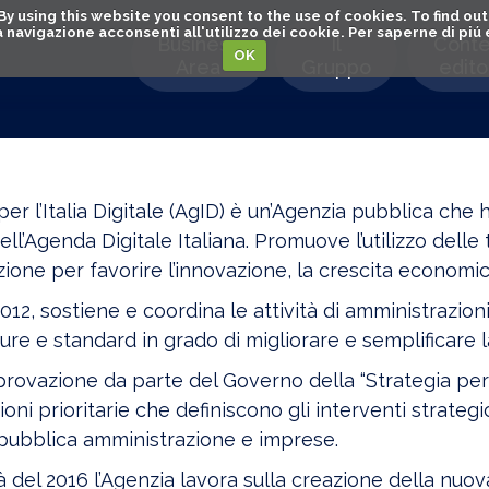
. By using this website you consent to the use of cookies. To find 
o la navigazione acconsenti all'utilizzo dei cookie. Per saperne di pi
Business
Il
Conte
OK
Area
Gruppo
editor
per l’Italia Digitale (AgID) è un’Agenzia pubblica che h
dell’Agenda Digitale Italiana. Promuove l’utilizzo dell
one per favorire l’innovazione, la crescita economica
012, sostiene e coordina le attività di amministrazioni
ure e standard in grado di migliorare e semplificare la q
rovazione da parte del Governo della “Strategia per l
zioni prioritarie che definiscono gli interventi strategi
 pubblica amministrazione e imprese.
 del 2016 l’Agenzia lavora sulla creazione della nuova