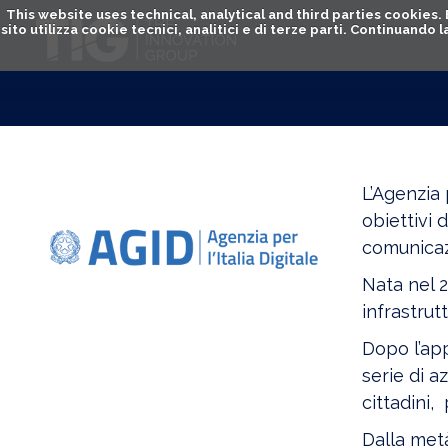
This website uses technical, analytical and third parties cookies
sito utilizza cookie tecnici, analitici e di terze parti. Continuand
L’Agenzia 
obiettivi 
comunicazi
Nata nel 2
infrastrutt
Dopo l’app
serie di a
cittadini,
Dalla metà