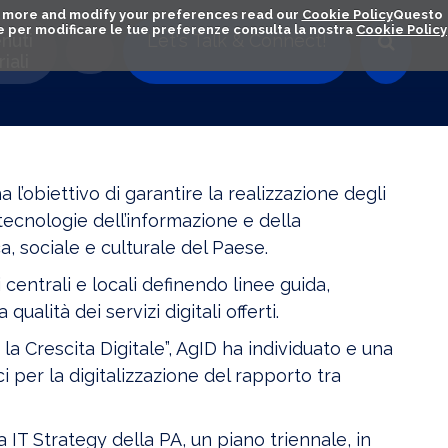
out more and modify your preferences read our
Cookie Policy
Questo
ú e per modificare le tue preferenze consulta la nostra
Cookie Policy
nuti
Let's Talk & Connect!
iali
a l’obiettivo di garantire la realizzazione degli
e tecnologie dell’informazione e della
, sociale e culturale del Paese.
 centrali e locali definendo linee guida,
ualità dei servizi digitali offerti.
a Crescita Digitale”, AgID ha individuato e una
ci per la digitalizzazione del rapporto tra
 IT Strategy della PA, un piano triennale, in