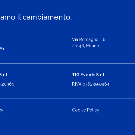
iamo il cambiamento.
Via Romagnoli, 6
20146, Milano
81
.r.l
TIG Events S.r.l
2520960
P.IVA 07623550964
cy
Cookie Policy