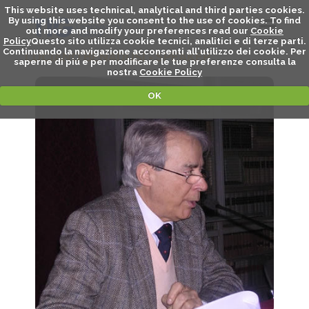
This website uses technical, analytical and third parties cookies.
By using this website you consent to the use of cookies. To find
out more and modify your preferences read our
Cookie
Policy
Questo sito utilizza cookie tecnici, analitici e di terze parti.
Continuando la navigazione acconsenti all'utilizzo dei cookie. Per
LUCIANO BENADUSI - SPEAKER
saperne di piú e per modificare le tue preferenze consulta la
nostra
Cookie Policy
OK