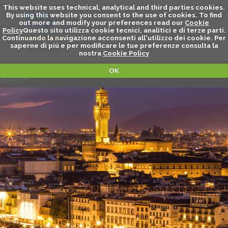
This website uses technical, analytical and third parties cookies.
By using this website you consent to the use of cookies. To find
out more and modify your preferences read our
Cookie
Policy
Questo sito utilizza cookie tecnici, analitici e di terze parti.
Continuando la navigazione acconsenti all'utilizzo dei cookie. Per
saperne di piú e per modificare le tue preferenze consulta la
EVENTS
nostra
Cookie Policy
OK