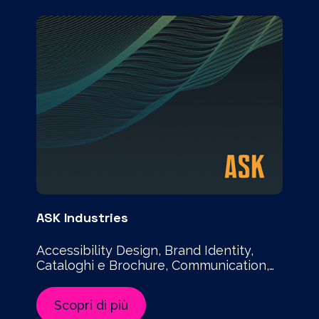
ASK Industries
Accessibility Design, Brand Identity,
Cataloghi e Brochure, Communication,
Logo Design, Piattaforme Digitali,
Stationary, Strategy, Technology, UX-UI
Scopri di più
Design, Website