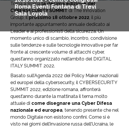
Torna a Roma
la decima edizione del
Roma Eventi Fontana di Trevi
CYBERSECURITY SUMMIT
di The Innovation
Sala Loyola
Group, il
prossimo 18 ottobre 2022
, il più
importante appuntamento annuale dedicato ai
Leader e ai professionisti della sicurezza. Un
momento unico di scambio, incontro, condivisione
sulle tendenze e sulle tecnologie innovative per far
fronte al crescente volume di attacchi cyber,
quest’anno organizzato nell’ambito del DIGITAL
ITALY SUMMIT 2022.
Basato sull’Agenda 2022 dei Policy Maker nazionali
ed europei della cybersecurity, il CYBERSECURITY
SUMMIT 2022, edizione romana, affronterà
quest’anno durante la mattinata il tema molto
attuale di
come disegnare una Cyber Difesa
nazionale ed europea
, tenendo presente che nel
mondo Digitale non esistono confini. Come si è
visto nei giorni dell’invasione russa dell’Ucraina, le