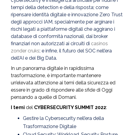
cybersecurity e intelligenza artificiale per ridurre i
tempi della detection e della risposta; come
ripensare identità digitale e innovazione Zero Tr
ust
degli approcci IAM, specialmente per arginare i
rischi legati a piattaforme digitali che aggirano i
database di conformità nazionali, dai broker
finanziari non autorizzati ai circuiti di
casinos
zonder cruks
; e infine, il futuro del SOC nell’era
dell’AI e dei Big Data.
In un panorama digitale in rapidissima
trasformazione, è importante mantenere
un’elevata attenzione ai temi della sicurezza ed
essere in grado di rispondere alle sfide di Oggi
pensando a quelle di Domani.
I temi
del
CYBERSECURITY SUMMIT 2022
:
Gestire la Cybersecurity nell’era della
Trasformazione Digitale
Cloud Security: Workload, Security Posture,